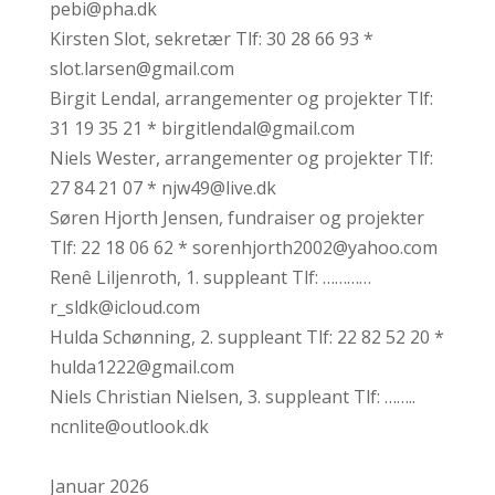
pebi@pha.dk
Kirsten Slot, sekretær Tlf: 30 28 66 93 *
slot.larsen@gmail.com
Birgit Lendal, arrangementer og projekter Tlf:
31 19 35 21 * birgitlendal@gmail.com
Niels Wester, arrangementer og projekter Tlf:
27 84 21 07 * njw49@live.dk
Søren Hjorth Jensen, fundraiser og projekter
Tlf: 22 18 06 62 * sorenhjorth2002@yahoo.com
Renê Liljenroth, 1. suppleant Tlf: …………
r_sldk@icloud.com
Hulda Schønning, 2. suppleant Tlf: 22 82 52 20 *
hulda1222@gmail.com
Niels Christian Nielsen, 3. suppleant Tlf: ……..
ncnlite@outlook.dk
Januar 2026