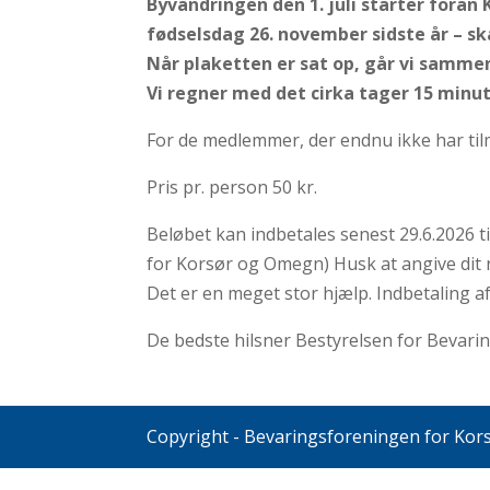
Byvandringen den 1. juli starter foran
fødselsdag 26. november sidste år – ska
Når plaketten er sat op, går vi sammen 
Vi regner med det cirka tager 15 minut
For de medlemmer, der endnu ikke har tilm
Pris pr. person 50 kr.
Beløbet kan indbetales senest 29.6.2026 t
for Korsør og Omegn) Husk at angive dit 
Det er en meget stor hjælp. Indbetaling a
De bedste hilsner Bestyrelsen for Bevar
Copyright - Bevaringsforeningen for Ko