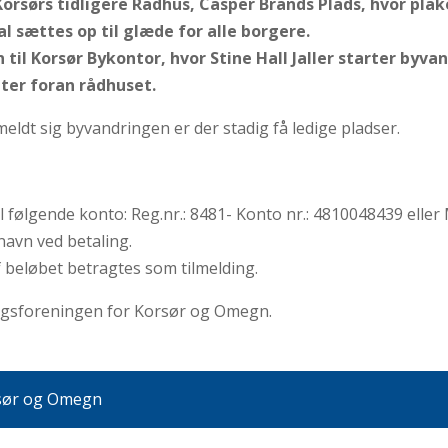
 Korsørs tidligere Rådhus, Casper Brands Plads, hvor pl
l sættes op til glæde for alle borgere.
til Korsør Bykontor, hvor Stine Hall Jaller starter byva
ter foran rådhuset.
eldt sig byvandringen er der stadig få ledige pladser.
il følgende konto: Reg.nr.: 8481- Konto nr.: 4810048439 ell
navn ved betaling.
f beløbet betragtes som tilmelding.
ingsforeningen for Korsør og Omegn.
rsør og Omegn